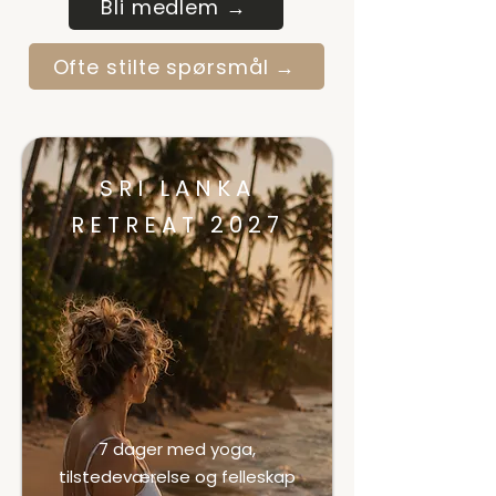
Bli medlem →
Ofte stilte spørsmål →
SRI LANKA
RETREAT 2027
Unik opplevelse.
Unikt tilbud.
7 dager med yoga,
tilstedeværelse og felleskap