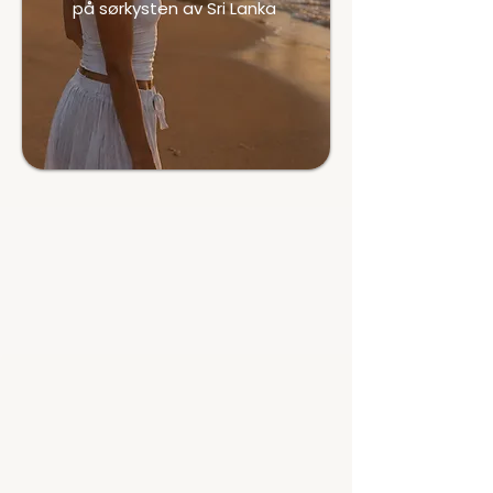
på sørkysten av Sri Lanka
Oppdag retreatet →
FINN DIN PRAKSIS
Timeplan for kropp
og sinn