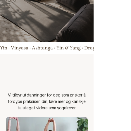
Tidligpris ute
Les mer →
nå!
30 days of unlimited yoga
for NOK 699.
Available until
July 31.
Yin • Vinyasa • Ashtanga • Yin & Yang • Dragedans • Breathwo
UTDANNINGER HOS OSS
En reise dypere inn
i yogaen
Vi tilbyr utdanninger for deg som ønsker å
fordype praksisen din, lære mer og kanskje
ta steget videre som yogalærer.