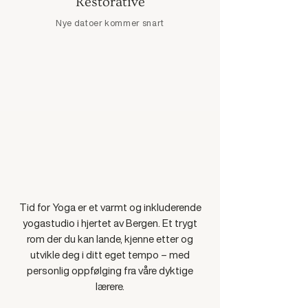
Restorative
Nye datoer kommer snart
Meld interesse →
MER ENN UKENTLIGE TIMER
Et sted for pust, praksis og
fellesskap.
Tid for Yoga er et varmt og inkluderende
yogastudio i hjertet av Bergen. Et trygt
rom der du kan lande, kjenne etter og
utvikle deg i ditt eget tempo – med
personlig oppfølging fra våre dyktige
lærere.