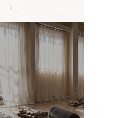
Book din tid
200-timers Yogalærerutdanning