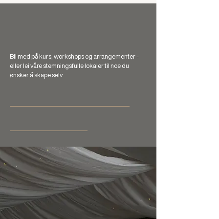
ET ROM FOR MER
Skap noe hos oss.
Bli med på kurs, workshops og arrangementer -
eller lei våre stemningsfulle lokaler til noe du
ønsker å skape selv.
Se kurs & arrangementer →
Utforsk våre studioer →