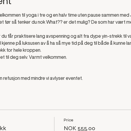
ent
Velkommen til yoga i tre og en halv time uten pause sammen med
et før så tenker du nok What?? er det mulig? De som har vært med
 du får praktisere lang avspenning og alt fra dype yin-strekk til v
l kjenne på luksusen av å ha så mye tid på deg til både å kunne la
rekk for hele kroppen.
et til deg selv. Varmt velkommen. 
n refusjon med mindre vi avlyser eventet.
Price
ekk
NOK 555.00