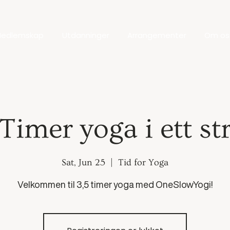
edlemskap
Utdanninger
Arrangementer
Om os
 Timer yoga i ett st
Sat, Jun 25
  |  
Tid for Yoga
Velkommen til 3,5 timer yoga med OneSlowYogi!