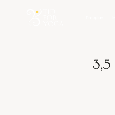
Timeplan
M
3,5