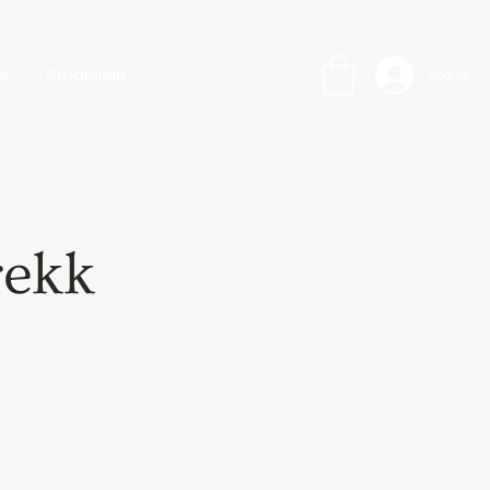
s
Studioleie
Log In
rekk