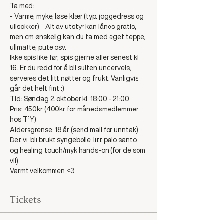
Ta med:
- Varme, myke, løse klær (typ. joggedress og 
ullsokker) - Alt av utstyr kan lånes gratis, 
men om ønskelig kan du ta med eget teppe, 
ullmatte, pute osv. 
Ikke spis like før, spis gjerne aller senest kl 
16. Er du redd for å bli sulten underveis, 
serveres det litt nøtter og frukt. Vanligvis 
går det helt fint :)
Tid: Søndag 2. oktober kl. 18:00 - 21:00 
Pris: 450kr (400kr for månedsmedlemmer 
hos TfY)
Aldersgrense: 18 år (send mail for unntak)
Det vil bli brukt syngebolle, litt palo santo 
og healing touch/myk hands-on (for de som 
vil). 
Varmt velkommen <3
Tickets