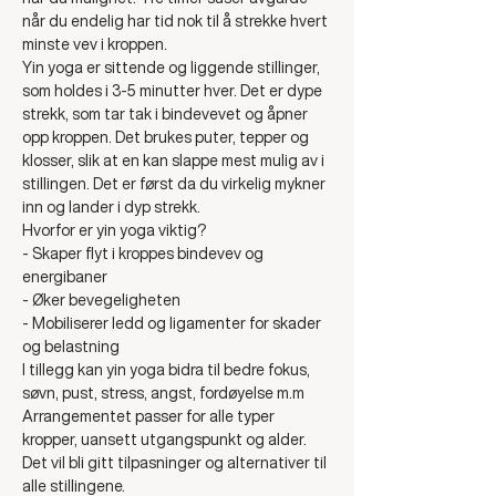
når du endelig har tid nok til å strekke hvert 
minste vev i kroppen.
Yin yoga er sittende og liggende stillinger, 
som holdes i 3-5 minutter hver. Det er dype 
strekk, som tar tak i bindevevet og åpner 
opp kroppen. Det brukes puter, tepper og 
klosser, slik at en kan slappe mest mulig av i 
stillingen. Det er først da du virkelig mykner 
inn og lander i dyp strekk. 
Hvorfor er yin yoga viktig? 
- Skaper flyt i kroppes bindevev og 
energibaner
- Øker bevegeligheten
- Mobiliserer ledd og ligamenter for skader 
og belastning
I tillegg kan yin yoga bidra til bedre fokus, 
søvn, pust, stress, angst, fordøyelse m.m
Arrangementet passer for alle typer 
kropper, uansett utgangspunkt og alder. 
Det vil bli gitt tilpasninger og alternativer til 
alle stillingene. 