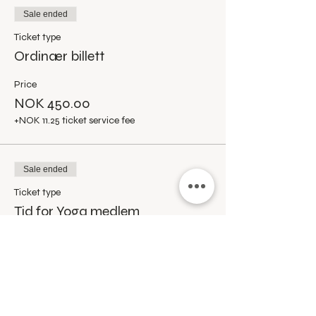
Sale ended
Ticket type
Ordinær billett
Price
NOK 450.00
+NOK 11.25 ticket service fee
Sale ended
Ticket type
Tid for Yoga medlem
Gjelder kun dersom du har månedlig 
medlemskap
Price
NOK 400.00
+NOK 10.00 ticket service fee