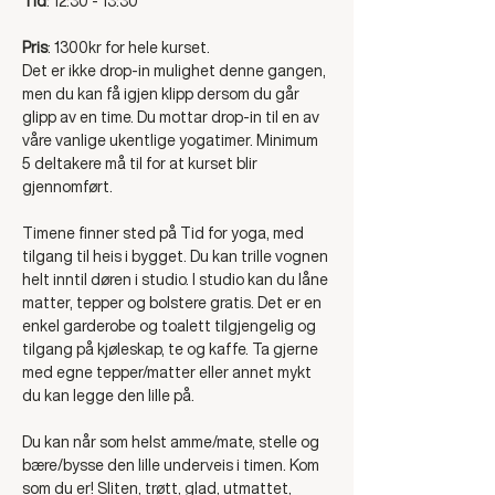
Tid
: 12:30 - 13:30 
Pris
: 1300kr for hele kurset.
Det er ikke drop-in mulighet denne gangen, 
men du kan få igjen klipp dersom du går 
glipp av en time. Du mottar drop-in til en av 
våre vanlige ukentlige yogatimer. Minimum 
5 deltakere må til for at kurset blir 
gjennomført. 
Timene finner sted på Tid for yoga, med 
tilgang til heis i bygget. Du kan trille vognen 
helt inntil døren i studio. I studio kan du låne 
matter, tepper og bolstere gratis. Det er en 
enkel garderobe og toalett tilgjengelig og 
tilgang på kjøleskap, te og kaffe. Ta gjerne 
med egne tepper/matter eller annet mykt 
du kan legge den lille på. 
Du kan når som helst amme/mate, stelle og 
bære/bysse den lille underveis i timen. Kom 
som du er! Sliten, trøtt, glad, utmattet, 