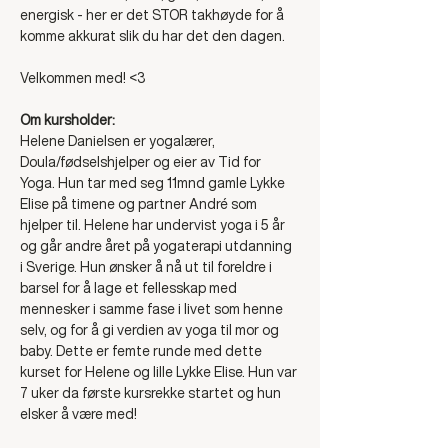
energisk - her er det STOR takhøyde for å 
komme akkurat slik du har det den dagen. 
Velkommen med! <3 
Om kursholder: 
Helene Danielsen er yogalærer, 
Doula/fødselshjelper og eier av Tid for 
Yoga. Hun tar med seg 11mnd gamle Lykke 
Elise på timene og partner André som 
hjelper til. Helene har undervist yoga i 5 år 
og går andre året på yogaterapi utdanning 
i Sverige. Hun ønsker å nå ut til foreldre i 
barsel for å lage et fellesskap med 
mennesker i samme fase i livet som henne 
selv, og for å gi verdien av yoga til mor og 
baby. Dette er femte runde med dette 
kurset for Helene og lille Lykke Elise. Hun var 
7 uker da første kursrekke startet og hun 
elsker å være med! 