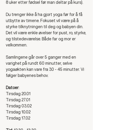
8 uker etter fødsel før man deltar på kurs). 
Du trenger ikke å ha gjort yoga før for å få 
utbytte av timene. Fokuset vil være på å 
styrke tilknytningen til deg og babyen din. 
Det vil være enkle øvelser for pust, ro, styrke, 
og tilstedeværelse. Både far og mor er 
velkommen. 
Samlingene går over 5 ganger med en 
varighet på rundt 60 minutter, selve 
yogaøkten kan vare fra 30 - 45 minutter. Vi 
følger babyenes behov. 
Datoer
:
Tirsdag 20.01
Tirsdag 27.01
Tirsdag 03.02
Tirsdag 10.02
Tirsdag 17.02