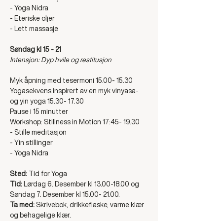
- Yoga Nidra
- Eteriske oljer
- Lett massasje
Søndag kl 15 - 21
Intensjon: Dyp hvile og restitusjon
Myk åpning med tesermoni 15.00- 15.30
Yogasekvens inspirert av en myk vinyasa- 
og yin yoga 15.30- 17.30
Pause i 15 minutter
Workshop: Stillness in Motion 17:45- 19.30
- Stille meditasjon
- Yin stillinger
- Yoga Nidra
Sted: 
Tid for Yoga
Tid: 
Lørdag 6. Desember kl 13.00-18.00 og 
Søndag 7. Desember kl 15.00- 21.00.
Ta med:
 Skrivebok, drikkeflaske, varme klær 
og behagelige klær. 