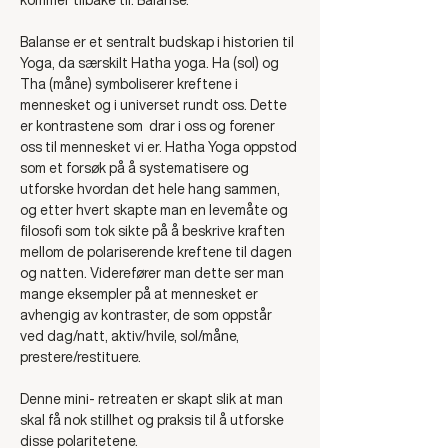
Balanse er et sentralt budskap i historien til 
Yoga, da særskilt Hatha yoga. Ha (sol) og 
Tha (måne) symboliserer kreftene i 
mennesket og i universet rundt oss. Dette 
er kontrastene som  drar i oss og forener 
oss til mennesket vi er. Hatha Yoga oppstod 
som et forsøk på å systematisere og 
utforske hvordan det hele hang sammen, 
og etter hvert skapte man en levemåte og 
filosofi som tok sikte på å beskrive kraften 
mellom de polariserende kreftene til dagen 
og natten. Viderefører man dette ser man 
mange eksempler på at mennesket er 
avhengig av kontraster, de som oppstår 
ved dag/natt, aktiv/hvile, sol/måne, 
prestere/restituere.
Denne mini- retreaten er skapt slik at man 
skal få nok stillhet og praksis til å utforske 
disse polaritetene. 