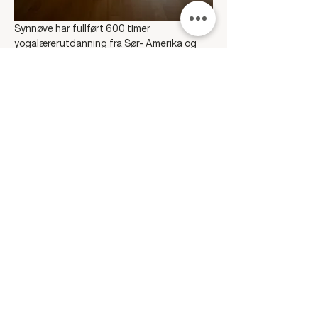
Synnøve har fullført 600 timer 
yogalærerutdanning fra Sør- Amerika og 
Portugal. I tillegg har hun fullført en 120- 
timers meditasjonsutdanning og har 
undervist yoga i seks år. I tillegg har hun 
bachelor i psykologi, master i arbeid- og 
organisasjonspsykologi, arbeidet i 
barnevernet og vært jobbveileder for 
mennesker med autisme. Her har hun 
startet kvinnesirkler og holdt 
mindfullnesskurs. På den måten kan man si 
at Synnøve integrer både vestlig og østlig 
filosofi inn i egen yogapraksis. Hun lar seg 
inspirere av Tibetansk Buddhisme, samt 
vestlig akademisk tilnærming til kropp og 
sinn. 
Hun har en myk, nærende og feminin 
tilnærming til yogasamlingene sine, og 
dersom du ønsker det vil du få gode 