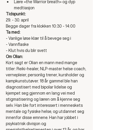
Lære «the Warrior breath» og dyp 
medtiasjon
Tidspunkt: 
29. - 30. april 
Begge dager fra klokken 10:30 - 14:00 
Ta med: 
- Vanlige løse klær til å bevege seg i 
- Vannflaske 
- Klut hvis du blir svett
Om Olian: 
Kort sagt er Olian en mann med mange 
titler: Reiki-healer, NLP-master helse coach, 
vernepleier, personlig trener, kursholder og 
kampkunstutøver. 18 år gammel ble han 
diagnostisert med bipolar lidelse og 
kjempet seg gjennom en lang vei med 
stigmatisering og læren om å kjenne seg 
selv. Han ble fort interessert i menneskets 
mentale og fysiske helse, og utdannet seg 
innenfor disse emnene. Han har jobbet i 
psykiatrisk divisjon og 
spesialisthelsetjenesten i over 13 år, og har 