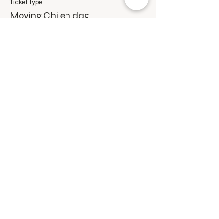
Ticket type
Moving Chi en dag
Dagspass lørdag eller søndagen
Price
NOK 750.00
+NOK 18.75 ticket service fee
Sale ended
Ticket type
Moving Chi en dag TFY medlem
Dagspass lørdag eller søndag for Tid for 
Yoga månedsmedlemmer
Price
NOK 650.00
+NOK 16.25 ticket service fee