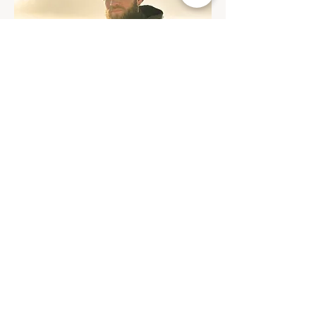
Ingen forkunnskaper nødvendig, kun at du 
stiller med et åpent hjerte og et åpent sinn, 
klar for å gi deg selv hen til hellige 
vibrasjoner og frekvenser.
Denne lørdagen skal vi innta den dypeste 
hvile - og du er hjertelig velkommen med! 
Håper vi sees!