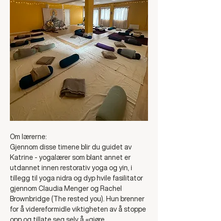
Om lærerne: 
Gjennom disse timene blir du guidet av 
Katrine - yogalærer som blant annet er 
utdannet innen restorativ yoga og yin, i 
tillegg til yoga nidra og dyp hvile fasilitator 
gjennom Claudia Menger og Rachel 
Brownbridge (The rested you). Hun brenner 
for å videreformidle viktigheten av å stoppe 
opp og tillate seg selv å «gjøre 