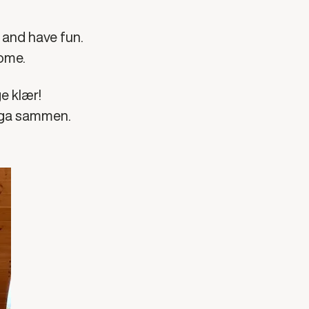
, and have fun.
come.
e klær! 
yoga sammen.