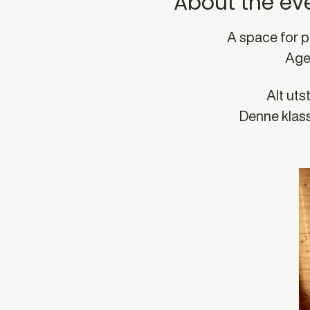
About the ev
A space for pa
Age 
Alt uts
Denne klass