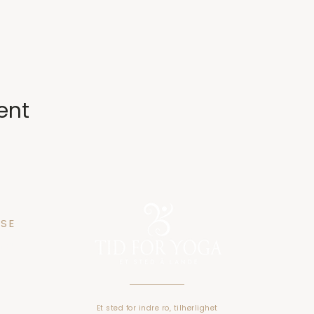
ent
SE
n 25
gen
Et sted for indre ro, tilhørlighet