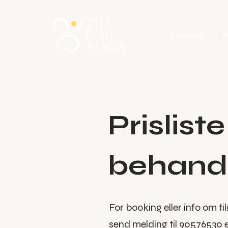
Timeplan
M
Prislist
behand
For booking eller info om ti
send melding til
90576530
e