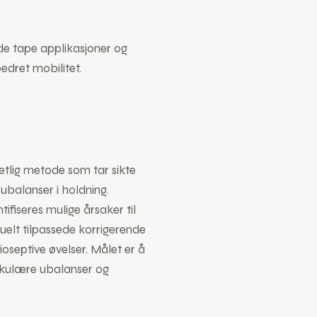
de tape applikasjoner og
edret mobilitet.
etlig metode som tar sikte
ubalanser i holdning.
fiseres mulige årsaker til
duelt tilpassede korrigerende
ioseptive øvelser. Målet er å
kulære ubalanser og