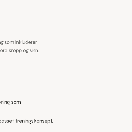
ng som inkluderer
sere kropp og sinn.
ening som
lpasset treningskonsept.