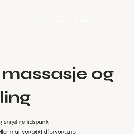
edlemskap
Utdanninger
Arrangementer
Om os
e massasje og
ling
lgjengelige tidspunkt,
ller mail
yoga@tidforyoga.no