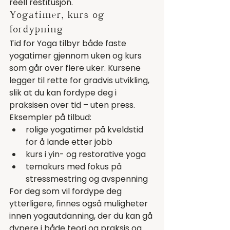
reell restitusjon.
Yogatimer, kurs og 
fordypning
Tid for Yoga tilbyr både faste 
yogatimer gjennom uken og kurs 
som går over flere uker. Kursene 
legger til rette for gradvis utvikling, 
slik at du kan fordype deg i 
praksisen over tid – uten press.
Eksempler på tilbud:
rolige yogatimer på kveldstid 
for å lande etter jobb
kurs i yin- og restorative yoga
temakurs med fokus på 
stressmestring og avspenning
For deg som vil fordype deg 
ytterligere, finnes også muligheter 
innen yogautdanning, der du kan gå 
dypere i både teori og praksis og 