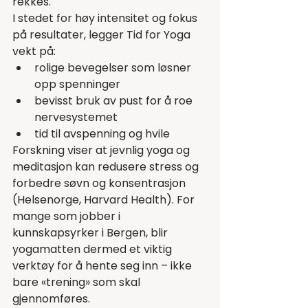
rekkes.
I stedet for høy intensitet og fokus 
på resultater, legger Tid for Yoga 
vekt på:
rolige bevegelser som løsner 
opp spenninger
bevisst bruk av pust for å roe 
nervesystemet
tid til avspenning og hvile
Forskning viser at jevnlig yoga og 
meditasjon kan redusere stress og 
forbedre søvn og konsentrasjon 
(
Helsenorge
, 
Harvard Health
). For 
mange som jobber i 
kunnskapsyrker i Bergen, blir 
yogamatten dermed et viktig 
verktøy for å hente seg inn – ikke 
bare «trening» som skal 
gjennomføres.