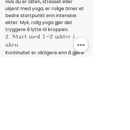
Hvis du er sliten, stresset eller 
ukjent med yoga, er rolige timer et 
bedre startpunkt enn intensive 
økter. Myk, rolig yoga gjør det 
tryggere å lytte til kroppen.
2. Start med 1–2 økter i 
uken
Kontinuitet er viktigere enn å gjøre 
mye på én gang. En fast yogatime i 
uken kan være nok til at du merker 
forskjell på:
søvn
skuldre og nakke
evnen til å «logge av» etter jobb
3. Vær tålmodig med deg 
selv
Yoga er ikke en prestasjonsarena. 
Noen dager føler du deg myk og 