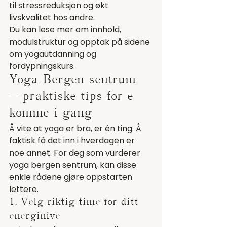
til stressreduksjon og økt 
livskvalitet hos andre.
Du kan lese mer om innhold, 
modulstruktur og opptak på sidene 
om 
yogautdanning og 
fordypningskurs
.
Yoga Bergen sentrum 
– praktiske tips for å 
komme i gang
Å vite at yoga er bra, er én ting. Å 
faktisk få det inn i hverdagen er 
noe annet. For deg som vurderer 
yoga bergen sentrum, kan disse 
enkle rådene gjøre oppstarten 
lettere.
1. Velg riktig time for ditt 
energinivå